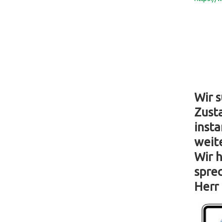
Wir 
Zust
inst
weit
Wir h
sprec
Herr