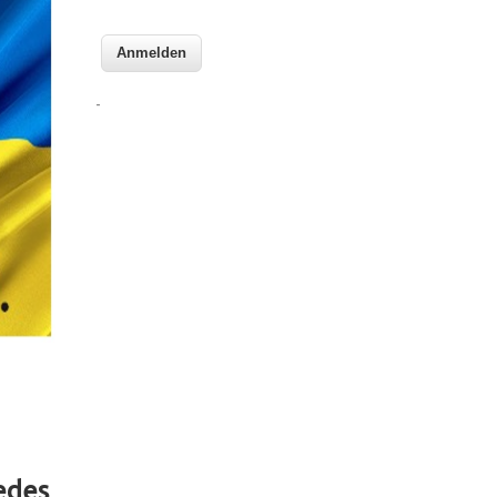
-
jedes