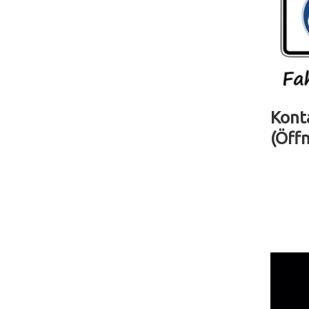
Kont
(Öff