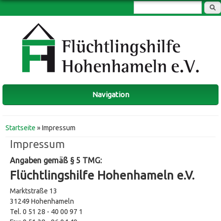
Suchformular
Navigation
Sie sind hier
Startseite
» Impressum
Impressum
Angaben gemäß § 5 TMG:
Flüchtlingshilfe Hohenhameln e.V.
Marktstraße 13
31249 Hohenhameln
Tel. 0 51 28 - 40 00 97 1