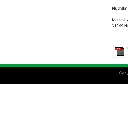
Flüchtli
Marktstr
31249 H
Copy