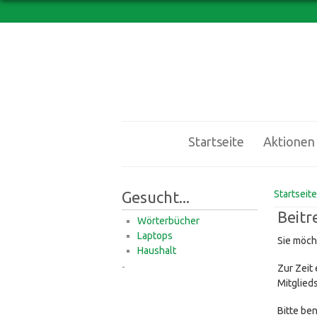
Startseite
Aktionen
Sie sin
Gesucht...
Startseite
Beitr
Wörterbücher
Laptops
Sie möch
Haushalt
-
Zur Zeit
Mitglied
Bitte ben