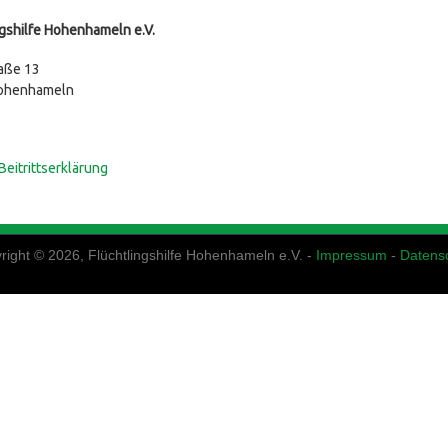
ngshilfe Hohenhameln e.V.
aße 13
ohenhameln
Beitrittserklärung
right © 2026, Flüchtlingshilfe Hohenhameln e.V. -
Impressum
-
Datens