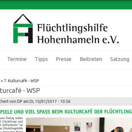
Termine
Tipps
Presse
Beitreten
Satzung
d hier
» 7. Kulturcafé - WSP
lturcafé - WSP
chert von
DP
am Di, 10/01/2017 - 10:56